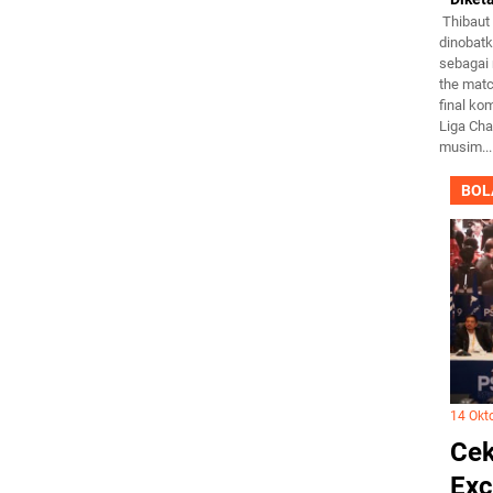
Thibaut 
dinobat
sebagai
the matc
final ko
Liga Ch
musim...
BOL
14 Okt
Cek
Exc