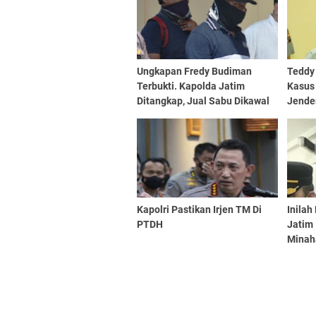
Ungkapan Fredy Budiman
Teddy
Terbukti. Kapolda Jatim
Kasus 
Ditangkap, Jual Sabu Dikawal
Jende
Perwira AKBP dan Kompol
Polda
Polri
Kapolri Pastikan Irjen TM Di
Inilah
PTDH
Jatim 
Minah