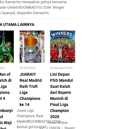
dro Garnacho merayakan golnya bersama
ster United BOOMBASTIS.COM- Winger
 Spanyol, Alejandro Garnacho...
2022
29 Mei 2022
24 Agustus 2020
Man of
JUARA!!!
Lini Depan
atch di
Real Madrid
PSG Mandul
Liga
Raih Trofi
Saat Kalah
ions.
Liga
dari Bayern
t 9
Champions
Munich di
ke 14
Final Liga
mbunyi
Juara Liga
Champion
Champions Real
ut
2020
MadridBOOMBASTIS.COM-
is Waji
Koran.online,
Berkat gol tunggal,
LISBON – Bayern
ahui