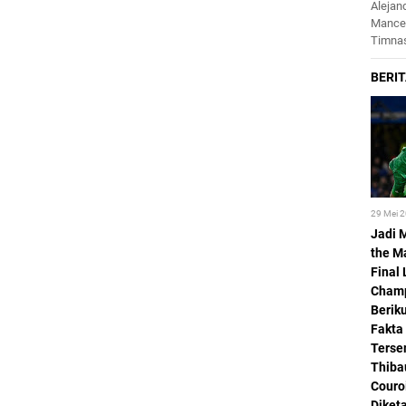
Alejan
Mance
Timnas
29 Mei 
Jadi 
the M
Final 
Champ
Beriku
Fakta
Terse
Thiba
Couro
Diket