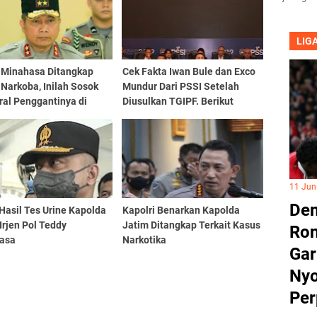
LIG
 Minahasa Ditangkap
Cek Fakta Iwan Bule dan Exco
Narkoba, Inilah Sosok
Mundur Dari PSSI Setelah
ral Penggantinya di
Diusulkan TGIPF. Berikut
 Jatim
Penjelasannya...
11 Jun
Dem
 Hasil Tes Urine Kapolda
Kapolri Benarkan Kapolda
Irjen Pol Teddy
Jatim Ditangkap Terkait Kasus
Ron
asa
Narkotika
Gar
Nyo
Per