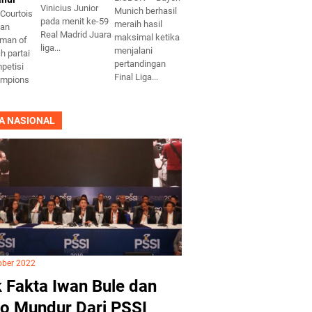
Vinicius Junior
Munich berhasil
Courtois
pada menit ke-59
meraih hasil
kan
Real Madrid Juara
maksimal ketika
 man of
liga...
menjalani
h partai
pertandingan
mpetisi
Final Liga...
ampions
A NASIONAL
ober 2022
 Fakta Iwan Bule dan
o Mundur Dari PSSI