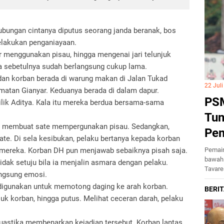
ubungan cintanya diputus seorang janda beranak, bos
elakukan penganiayaan.
r menggunakan pisau, hingga mengenai jari telunjuk
a sebetulnya sudah berlangsung cukup lama.
 dan korban berada di warung makan di Jalan Tukad
22 Jul
atan Gianyar. Keduanya berada di dalam dapur.
PSM
lik Aditya. Kala itu mereka berdua bersama-sama
Tun
k membuat sate mempergunakan pisau. Sedangkan,
Pe
te. Di sela kesibukan, pelaku bertanya kepada korban
Pemain
mereka. Korban DH pun menjawab sebaiknya pisah saja.
bawah 
idak setuju bila ia menjalin asmara dengan pelaku.
Tavar
angsung emosi.
digunakan untuk memotong daging ke arah korban.
juk korban, hingga putus. Melihat ceceran darah, pelaku
uastika membenarkan kejadian tersebut. Korban lantas