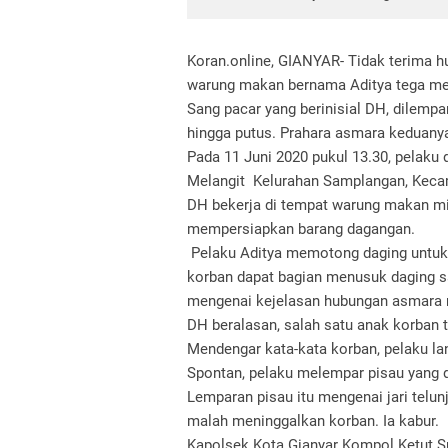
Koran.online, GIANYAR- Tidak terima h
warung makan bernama Aditya tega m
Sang pacar yang berinisial DH, dilempa
hingga putus. Prahara asmara keduany
Pada 11 Juni 2020 pukul 13.30, pelaku
Melangit Kelurahan Samplangan, Kecam
DH bekerja di tempat warung makan mi
mempersiapkan barang dagangan.
Pelaku Aditya memotong daging untu
korban dapat bagian menusuk daging sa
mengenai kejelasan hubungan asmara 
DH beralasan, salah satu anak korban t
Mendengar kata-kata korban, pelaku l
Spontan, pelaku melempar pisau yang 
Lemparan pisau itu mengenai jari telun
malah meninggalkan korban. Ia kabur.
Kapolsek Kota Gianyar Kompol Ketut S