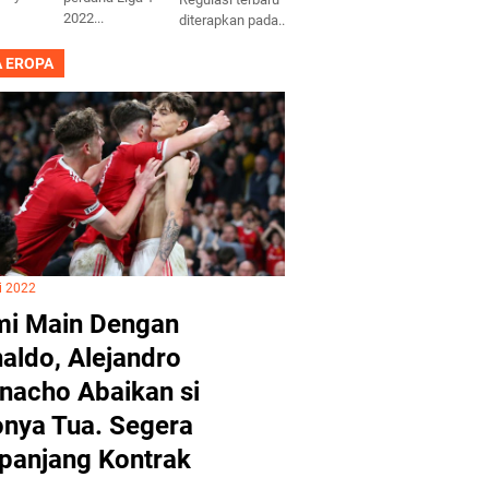
2022...
diterapkan pada...
A EROPA
i 2022
i Main Dengan
aldo, Alejandro
nacho Abaikan si
nya Tua. Segera
panjang Kontrak