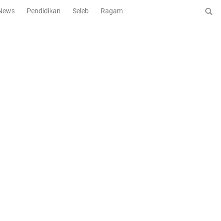
News
Pendidikan
Seleb
Ragam
Bola Nasional
Liga 1