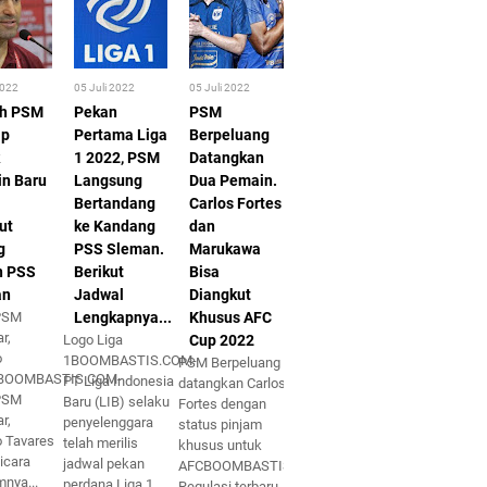
2022
05 Juli 2022
05 Juli 2022
ih PSM
Pekan
PSM
ap
Pertama Liga
Berpeluang
1 2022, PSM
Datangkan
n Baru
Langsung
Dua Pemain.
Bertandang
Carlos Fortes
ut
ke Kandang
dan
g
PSS Sleman.
Marukawa
n PSS
Berikut
Bisa
an
Jadwal
Diangkut
 PSM
Lengkapnya...
Khusus AFC
r,
Logo Liga
Cup 2022
o
1BOOMBASTIS.COM-
PSM Berpeluang
sBOOMBASTIS.COM-
PT Liga Indonesia
datangkan Carlos
 PSM
Baru (LIB) selaku
Fortes dengan
r,
penyelenggara
status pinjam
o Tavares
telah merilis
khusus untuk
icara
jadwal pekan
AFCBOOMBASTIS.COM-
mnya...
perdana Liga 1
Regulasi terbaru