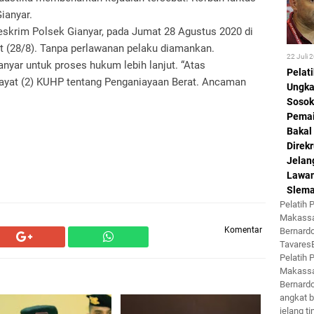
ianyar.
Reskrim Polsek Gianyar, pada Jumat 28 Agustus 2020 di
at (28/8). Tanpa perlawanan pelaku diamankan.
22 Juli 
yar untuk proses hukum lebih lanjut. “Atas
Pelat
1 ayat (2) KUHP tentang Penganiayaan Berat. Ancaman
Ungk
Sosok
Pemai
Bakal
Direkr
Jelan
Lawa
Slem
Pelatih
Makassa
Komentar
Bernard
Tavare
Pelatih
Makassa
Bernard
angkat b
jelang ti