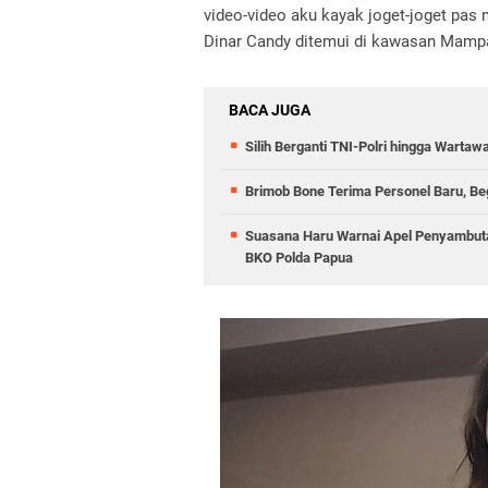
video-video aku kayak joget-joget pas 
Dinar Candy ditemui di kawasan Mampa
BACA JUGA
Silih Berganti TNI-Polri hingga Warta
Brimob Bone Terima Personel Baru, B
Suasana Haru Warnai Apel Penyambuta
BKO Polda Papua