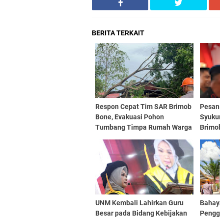
BERITA TERKAIT
Respon Cepat Tim SAR Brimob
Pesan
Bone, Evakuasi Pohon
Syuku
Tumbang Timpa Rumah Warga
Brimob
C
UNM Kembali Lahirkan Guru
Bahay
Besar pada Bidang Kebijakan
Pengg