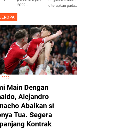
2022...
diterapkan pada...
A EROPA
i 2022
i Main Dengan
aldo, Alejandro
nacho Abaikan si
nya Tua. Segera
panjang Kontrak