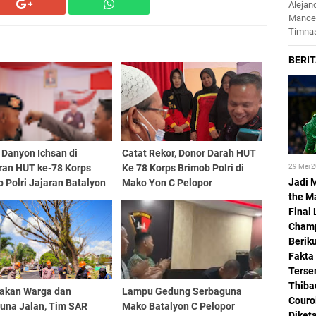
Alejan
Mance
Timnas
 Danyon Ichsan di
Catat Rekor, Donor Darah HUT
29 Mei 
ran HUT ke-78 Korps
Ke 78 Korps Brimob Polri di
Jadi 
 Polri Jajaran Batalyon
Mako Yon C Pelopor
the M
Final 
Champ
Beriku
Fakta
Terse
Thiba
akan Warga dan
Lampu Gedung Serbaguna
Couro
una Jalan, Tim SAR
Mako Batalyon C Pelopor
Diket