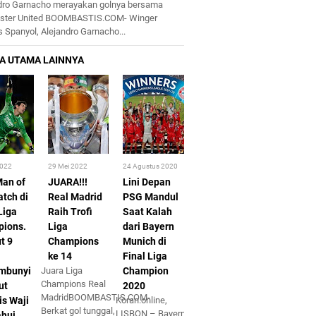
dro Garnacho merayakan golnya bersama
ster United BOOMBASTIS.COM- Winger
 Spanyol, Alejandro Garnacho...
2022
29 Mei 2022
24 Agustus 2020
Man of
JUARA!!!
Lini Depan
atch di
Real Madrid
PSG Mandul
Liga
Raih Trofi
Saat Kalah
ions.
Liga
dari Bayern
t 9
Champions
Munich di
ke 14
Final Liga
mbunyi
Juara Liga
Champion
Champions Real
ut
2020
MadridBOOMBASTIS.COM-
is Waji
Koran.online,
Berkat gol tunggal,
LISBON – Bayern
ahui