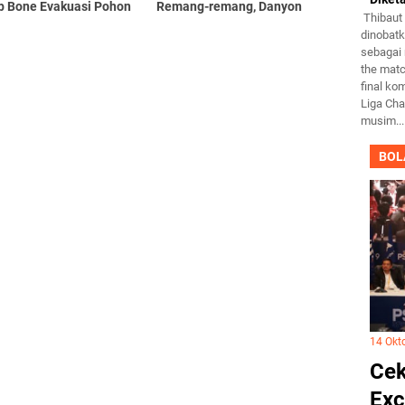
b Bone Evakuasi Pohon
Remang-remang, Danyon
Thibaut 
bersama Kapolres dan Kasrem
dinobat
Beri Kejutan Pj Bupati Bone
sebagai
the matc
final ko
Liga Ch
musim...
BOL
14 Okt
Cek
Exc