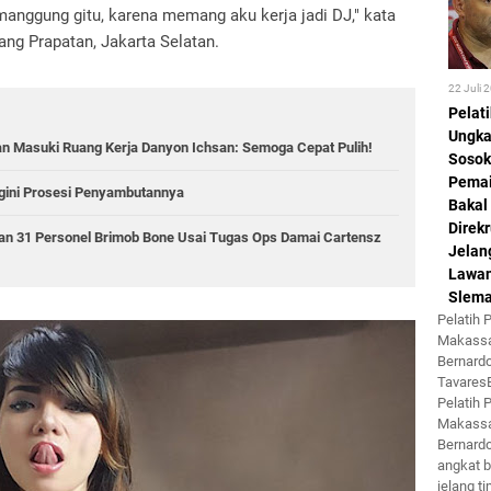
manggung gitu, karena memang aku kerja jadi DJ," kata
ng Prapatan, Jakarta Selatan.
22 Juli 
Pelat
Ungk
wan Masuki Ruang Kerja Danyon Ichsan: Semoga Cepat Pulih!
Sosok
Pemai
egini Prosesi Penyambutannya
Bakal
Direkr
n 31 Personel Brimob Bone Usai Tugas Ops Damai Cartensz
Jelan
Lawa
Slem
Pelatih
Makassa
Bernard
Tavare
Pelatih
Makassa
Bernard
angkat b
jelang ti