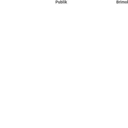
Publik
Brimo
Lapuk