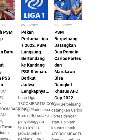
2022
05 Juli 2022
05 Juli 2022
ih PSM
Pekan
PSM
ap
Pertama Liga
Berpeluang
1 2022, PSM
Datangkan
n Baru
Langsung
Dua Pemain.
Bertandang
Carlos Fortes
ut
ke Kandang
dan
g
PSS Sleman.
Marukawa
n PSS
Berikut
Bisa
an
Jadwal
Diangkut
 PSM
Lengkapnya...
Khusus AFC
r,
Logo Liga
Cup 2022
o
1BOOMBASTIS.COM-
PSM Berpeluang
sBOOMBASTIS.COM-
PT Liga Indonesia
datangkan Carlos
 PSM
Baru (LIB) selaku
Fortes dengan
r,
penyelenggara
status pinjam
o Tavares
telah merilis
khusus untuk
icara
jadwal pekan
AFCBOOMBASTIS.COM-
mnya...
perdana Liga 1
Regulasi terbaru