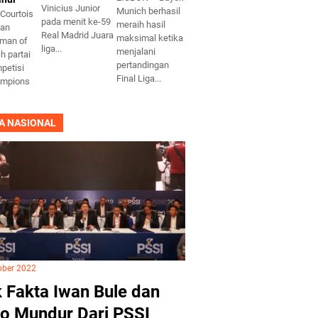
Vinicius Junior
Munich berhasil
Courtois
pada menit ke-59
meraih hasil
kan
Real Madrid Juara
maksimal ketika
 man of
liga...
menjalani
h partai
pertandingan
mpetisi
Final Liga...
ampions
A NASIONAL
ober 2022
 Fakta Iwan Bule dan
o Mundur Dari PSSI