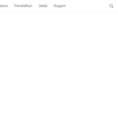
News
Pendidikan
Seleb
Ragam
Bola Nasional
Liga 1