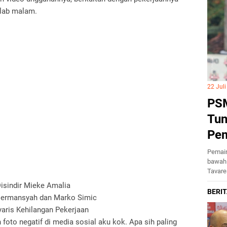
elab malam.
22 Jul
PSM
Tun
Pe
Pemain
bawah 
Tavar
isindir Mieke Amalia
Hermansyah dan Marko Simic
yaris Kehilangan Pekerjaan
foto negatif di media sosial aku kok. Apa sih paling