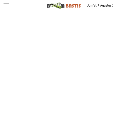
-->
Jum'at, 7 Agustus
Berita Penggila Bola