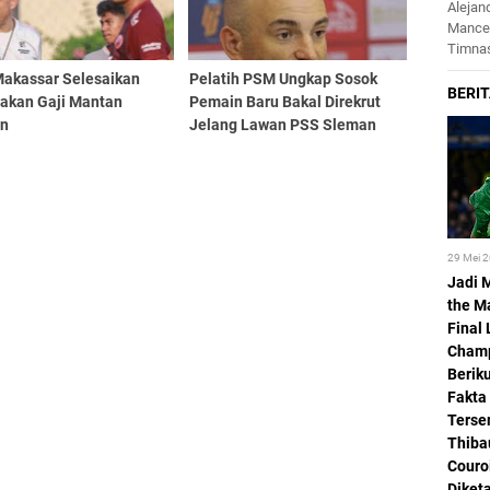
Alejan
Mance
Timnas
akassar Selesaikan
Pelatih PSM Ungkap Sosok
akan Gaji Mantan
Pemain Baru Bakal Direkrut
in
Jelang Lawan PSS Sleman
29 Mei 
Jadi 
the M
Final 
Champ
Beriku
Fakta
Terse
Thiba
Couro
Diket