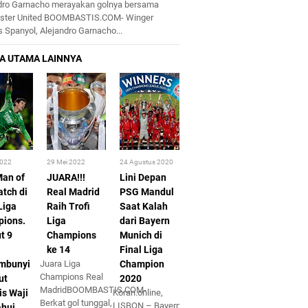
dro Garnacho merayakan golnya bersama
ster United BOOMBASTIS.COM- Winger
 Spanyol, Alejandro Garnacho...
2022
29 Mei 2022
24 Agustus 2020
Man of
JUARA!!!
Lini Depan
atch di
Real Madrid
PSG Mandul
Liga
Raih Trofi
Saat Kalah
ions.
Liga
dari Bayern
t 9
Champions
Munich di
ke 14
Final Liga
mbunyi
Juara Liga
Champion
Champions Real
ut
2020
MadridBOOMBASTIS.COM-
is Waji
Koran.online,
Berkat gol tunggal,
LISBON – Bayern
ahui