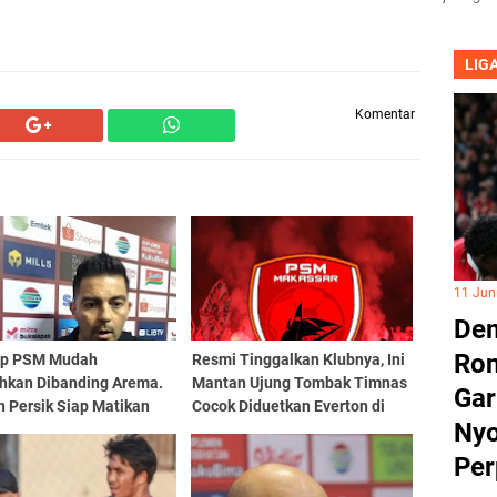
LIG
Komentar
11 Jun
Dem
Ron
p PSM Mudah
Resmi Tinggalkan Klubnya, Ini
ahkan Dibanding Arema.
Mantan Ujung Tombak Timnas
Gar
h Persik Siap Matikan
Cocok Diduetkan Everton di
Nyo
PSM
Per