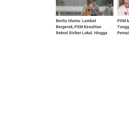
Berita Utama: Lambat
PSM M
Bergerak, PSM Kesulitan
Tungg
Rekrut Striker Lokal. Hingga
Pema
Upaya Maksimalkan Pemain
Akademi