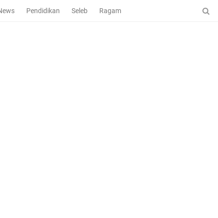
News
Pendidikan
Seleb
Ragam
Bola Nasional
Liga 1