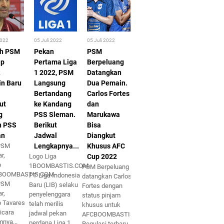
2022
05 Juli 2022
05 Juli 2022
ih PSM
Pekan
PSM
ap
Pertama Liga
Berpeluang
1 2022, PSM
Datangkan
n Baru
Langsung
Dua Pemain.
Bertandang
Carlos Fortes
ut
ke Kandang
dan
g
PSS Sleman.
Marukawa
n PSS
Berikut
Bisa
an
Jadwal
Diangkut
 PSM
Lengkapnya...
Khusus AFC
r,
Logo Liga
Cup 2022
o
1BOOMBASTIS.COM-
PSM Berpeluang
sBOOMBASTIS.COM-
PT Liga Indonesia
datangkan Carlos
 PSM
Baru (LIB) selaku
Fortes dengan
r,
penyelenggara
status pinjam
o Tavares
telah merilis
khusus untuk
icara
jadwal pekan
AFCBOOMBASTIS.COM-
mnya...
perdana Liga 1
Regulasi terbaru