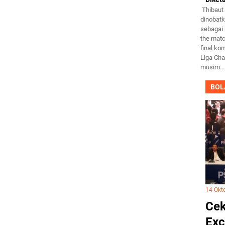
Thibaut 
dinobat
sebagai
the matc
final ko
Liga Ch
musim...
BOL
14 Okt
Cek
Exc