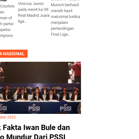
Vinicius Junior
Munich berhasil
Courtois
pada menit ke-59
meraih hasil
kan
Real Madrid Juara
maksimal ketika
 man of
liga...
menjalani
h partai
pertandingan
mpetisi
Final Liga...
ampions
A NASIONAL
ober 2022
 Fakta Iwan Bule dan
o Mundur Dari PSSI