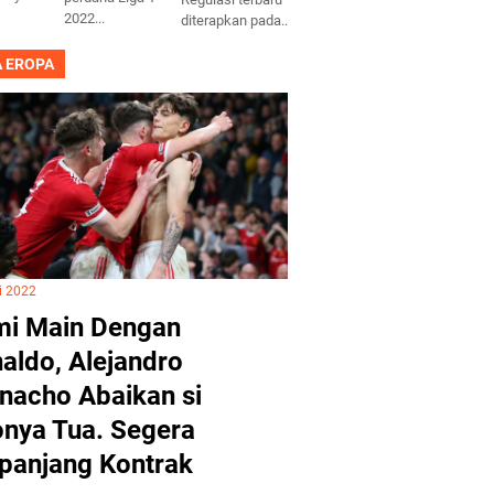
2022...
diterapkan pada...
A EROPA
i 2022
i Main Dengan
aldo, Alejandro
nacho Abaikan si
nya Tua. Segera
panjang Kontrak