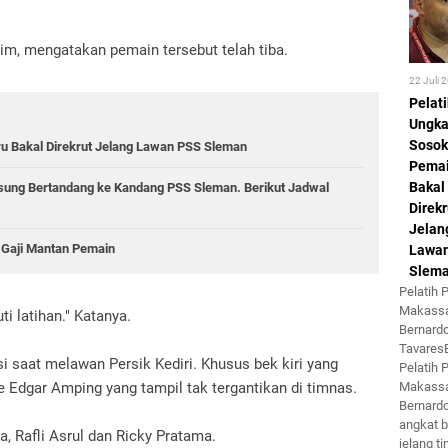
im, mengatakan pemain tersebut telah tiba.
22 Juli 
Pelat
Ungk
Sosok
u Bakal Direkrut Jelang Lawan PSS Sleman
Pemai
Bakal
sung Bertandang ke Kandang PSS Sleman. Berikut Jadwal
Direkr
Jelan
Gaji Mantan Pemain
Lawa
Slem
Pelatih
Makassa
i latihan." Katanya.
Bernard
Tavare
si saat melawan Persik Kediri. Khusus bek kiri yang
Pelatih
Makassa
 Edgar Amping yang tampil tak tergantikan di timnas.
Bernard
angkat b
a, Rafli Asrul dan Ricky Pratama.
jelang ti