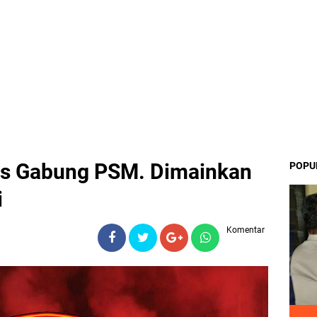
as Gabung PSM. Dimainkan
POPU
i
Komentar