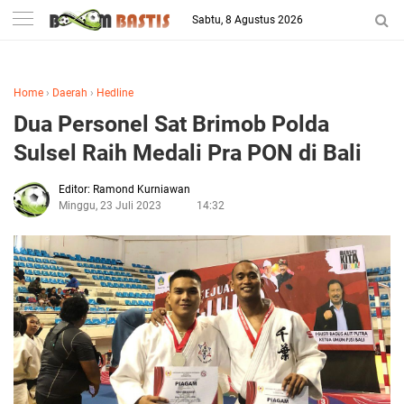
-->
Sabtu, 8 Agustus 2026
Berita Penggila Bola
Home
›
Daerah
›
Hedline
Dua Personel Sat Brimob Polda
Sulsel Raih Medali Pra PON di Bali
Editor: Ramond Kurniawan
Minggu, 23 Juli 2023
14:32