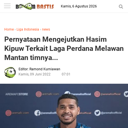
-->
Kamis, 6 Agustus 2026
Berita Penggila Bola
Home
›
Liga Indonesia
›
news
Pernyataan Mengejutkan Hasim
Kipuw Terkait Laga Perdana Melawan
Mantan timnya...
Editor: Ramond Kurniawan
Kamis, 09 Juni 2022
07:01