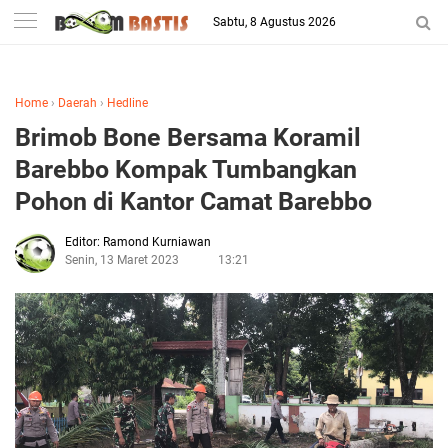
-->
Sabtu, 8 Agustus 2026
Berita Penggila Bola
Home
›
Daerah
›
Hedline
Brimob Bone Bersama Koramil
Barebbo Kompak Tumbangkan
Pohon di Kantor Camat Barebbo
Editor: Ramond Kurniawan
Senin, 13 Maret 2023
13:21