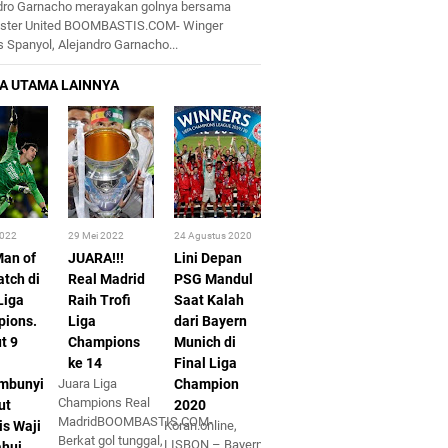
dro Garnacho merayakan golnya bersama
ster United BOOMBASTIS.COM- Winger
 Spanyol, Alejandro Garnacho...
2022
29 Mei 2022
24 Agustus 2020
Man of
JUARA!!!
Lini Depan
atch di
Real Madrid
PSG Mandul
Liga
Raih Trofi
Saat Kalah
ions.
Liga
dari Bayern
t 9
Champions
Munich di
ke 14
Final Liga
mbunyi
Juara Liga
Champion
Champions Real
ut
2020
MadridBOOMBASTIS.COM-
is Waji
Koran.online,
Berkat gol tunggal,
LISBON – Bayern
ahui