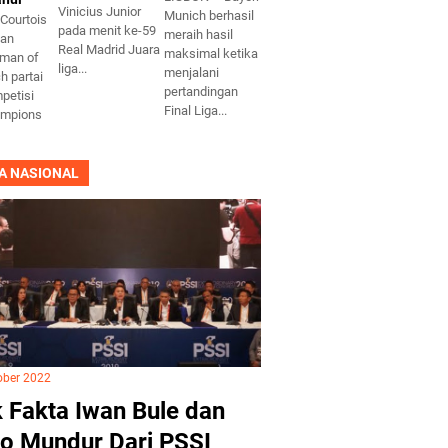
Vinicius Junior
Munich berhasil
Courtois
pada menit ke-59
meraih hasil
kan
Real Madrid Juara
maksimal ketika
 man of
liga...
menjalani
h partai
pertandingan
mpetisi
Final Liga...
ampions
A NASIONAL
ober 2022
 Fakta Iwan Bule dan
o Mundur Dari PSSI