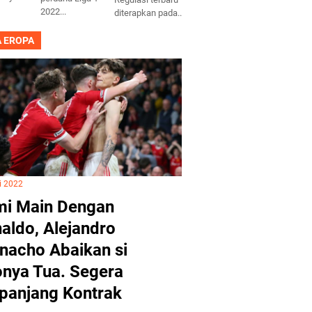
2022...
diterapkan pada...
A EROPA
i 2022
i Main Dengan
aldo, Alejandro
nacho Abaikan si
nya Tua. Segera
panjang Kontrak