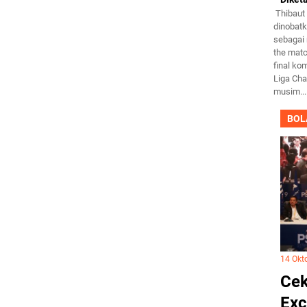
Thibaut 
dinobat
sebagai
the matc
final ko
Liga Ch
musim...
BOL
14 Okt
Cek
Exc