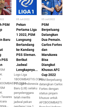
2022
05 Juli 2022
05 Juli 2022
ih PSM
Pekan
PSM
ap
Pertama Liga
Berpeluang
1 2022, PSM
Datangkan
n Baru
Langsung
Dua Pemain.
Bertandang
Carlos Fortes
ut
ke Kandang
dan
g
PSS Sleman.
Marukawa
n PSS
Berikut
Bisa
an
Jadwal
Diangkut
 PSM
Lengkapnya...
Khusus AFC
r,
Logo Liga
Cup 2022
o
1BOOMBASTIS.COM-
PSM Berpeluang
sBOOMBASTIS.COM-
PT Liga Indonesia
datangkan Carlos
 PSM
Baru (LIB) selaku
Fortes dengan
r,
penyelenggara
status pinjam
o Tavares
telah merilis
khusus untuk
icara
jadwal pekan
AFCBOOMBASTIS.COM-
mnya...
perdana Liga 1
Regulasi terbaru