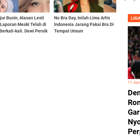
jur Bucin, Alasan Lesti
No Bra Day, Inilah Lima Artis
LIG
Laporan Meski Telah di
Indonesia Jarang Pakai Bra Di
erkali-kali. Dewi Persik
Tempat Umum
t Bicara
11 Jun
Dem
Ron
Gar
Nyo
Per