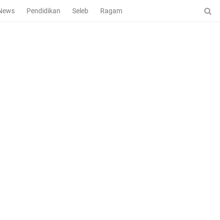
News
Pendidikan
Seleb
Ragam
Bola Nasional
Liga 1