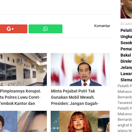
22 Juli 
Komentar
Pelat
Ungk
Sosok
Pemai
Bakal
Direkr
Jelan
Lawa
Slem
Pelatih
 Pimpinannya Korupsi.
Minta Pejabat Polri Tak
Makassa
Bernard
ta Polres Luwu Coret-
Gunakan Mobil Mewah.
Tavare
 Tembok Kantor dan
Presiden: Jangan Gagah-
Pelatih
 Kapolri Turun Tangan
gahan, Bisa Potensi Letupan
Makassa
Kecemburuan Sosial
Bernard
angkat b
jelang ti