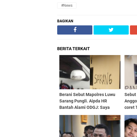
#news
BAGIKAN
BERITA TERKAIT
Berani Sebut Mapolres Luwu
Sebut
Sarang Pungli. Aipda HR
Anggo
Bantah Alami ODGJ: Saya
coret
Akan Buktikan dan Tidak Asal
Minta
Bicara!