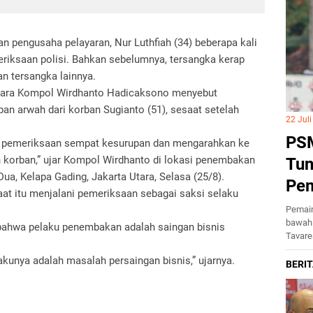
 pengusaha pelayaran, Nur Luthfiah (34) beberapa kali
riksaan polisi. Bahkan sebelumnya, tersangka kerap
n tersangka lainnya.
Utara Kompol Wirdhanto Hadicaksono menyebut
upan arwah dari korban Sugianto (51), sesaat setelah
22 Jul
PSM
at pemeriksaan sempat kesurupan dan mengarahkan ke
h korban,” ujar Kompol Wirdhanto di lokasi penembakan
Tun
ua, Kelapa Gading, Jakarta Utara, Selasa (25/8).
Pe
aat itu menjalani pemeriksaan sebagai saksi selaku
Pemain
bawah 
bahwa pelaku penembakan adalah saingan bisnis
Tavar
unya adalah masalah persaingan bisnis,” ujarnya.